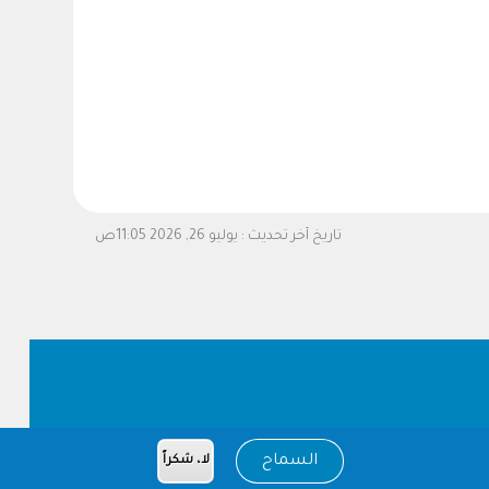
تاريخ آخر تحديث :
يوليو 26, 2026 11:05ص
السماح
لا، شكراً