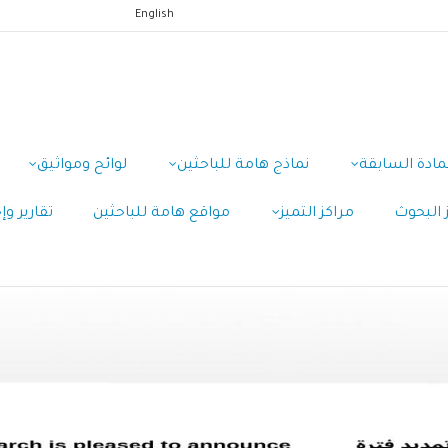
English
مادة السابقة
نماذج هامة للباحثين
لوائح ومواثيق
 البحوث
مراكز التميز
مواقع هامة للباحثين
تقارير و