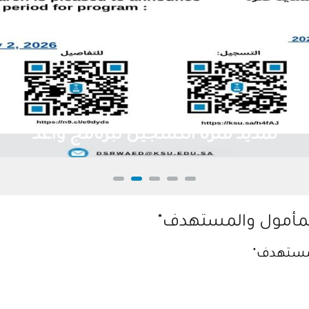
تمديد فترة التسجيل لبرنامج واعد
لمأمول والمستهدف"
لمستهدف"