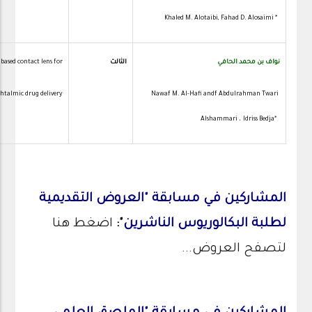
Khaled M. Alotaibi, Fahad D. Alosaimi *
2
نواف بن محمد الحافي
الثالث
sed contact lens for
htalmic drug delivery
Nawaf M. Al-Hafi andf Abdulrahman Twari
Alshammari ، Idriss Bedja*
a
المشاركين في مسابقة "العروض التقديمية
لطلبة البكالوريوس الناشرين
":
اضغط هنا
لتصفح العروض...