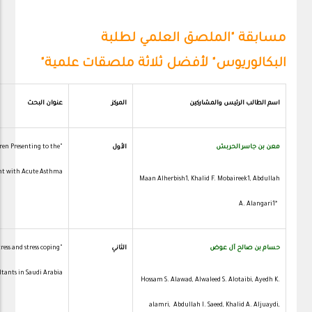
مسابقة "الملصق العلمي لطلبة
البكالوريوس" لأفضل ثلاثة ملصقات علمية"
اسم الطالب
الرئيس والمشاركين
المركز
عنوان البحث
معن بن جاسر الحربش
الأول
ren Presenting to the
 with Acute Asthma".
Maan Alherbish1, Khalid F. Mobaireek1, Abdullah
A. Alangari1*
1
حسام بن صالح آل عوض
الثاني
ress and stress coping
ants in Saudi Arabia".
Hossam S. Alawad, Alwaleed S. Alotaibi, Ayedh K.
alamri, Abdullah I. Saeed, Khalid A. Aljuaydi,