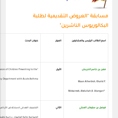
مسابقة "العروض التقديمية لطلبة
البكالوريوس الناشرين"
اسم الطالب
الرئيس والمشاركين
المركز
عنوان البحث
معن بن جاسر الحربش
الأول
ssion of Children Presenting to the
y Department with Acute Asthma"
Maan Alherbish, Khalid F.
Mobaireek, Abdullah A. Alangari*
1
فيصل بن سليمان المجلي
الثاني
التصنيف الهدفي لاستخلاص الأراضي 
الصناعية عالية الوضوح: دراسة تطبيق